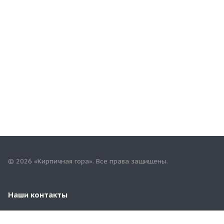
© 2026 «Кирпичная гора». Все права защищены.
Наши контакты
8-987-419-76-92