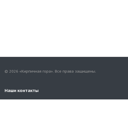
© 2026 «Кирпичная гора». Все права защищены.
Наши контакты
8-987-419-76-92
Альметьевский тракт, 3Б