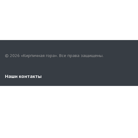
© 2026 «Кирпичная гора». Все права защищены.
Наши контакты
8-987-419-76-92
Альметьевский тракт, 3Б