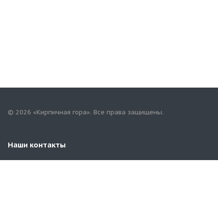
© 2026 «Кирпичная гора». Все права защищены.
Наши контакты
8-987-419-76-92
Альметьевский тракт, 3Б