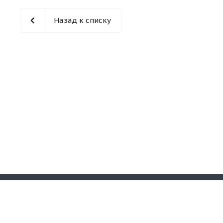
Назад к списку
Наши конт
© 2026 «Кирпичная гора». Все права
защищены.
8-987-