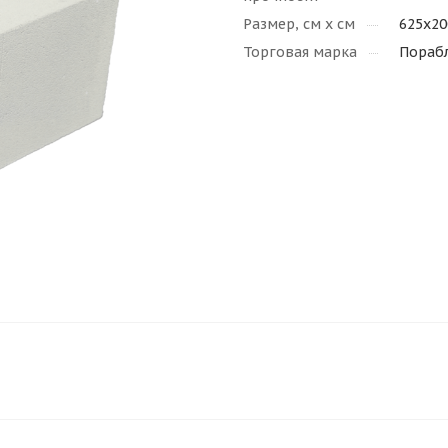
Размер, см х см
625x20
Торговая марка
Пораб